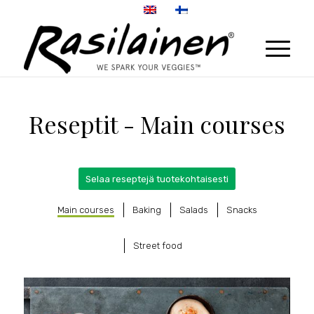
Reseptit - Main courses
Selaa reseptejä tuotekohtaisesti
Main courses
Baking
Salads
Snacks
Street food