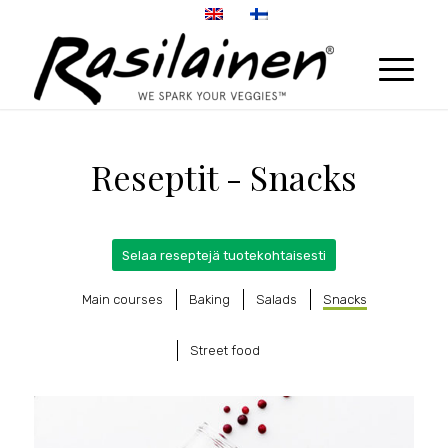
Reseptit - Snacks
Selaa reseptejä tuotekohtaisesti
Main courses
Baking
Salads
Snacks
Street food