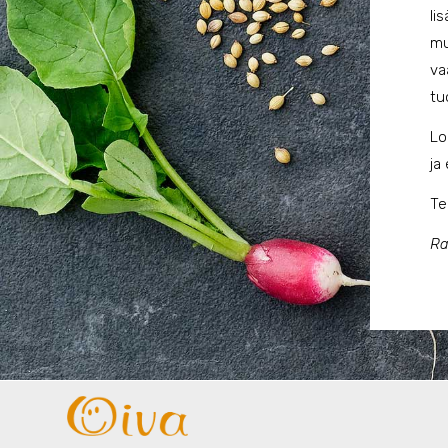
li
mu
va
tu
Lo
ja
Te
Ra