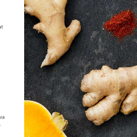
u
at
sia
e