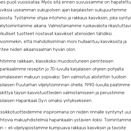
hes puoli vuosisataa. Myös sitä ennen suvussamme on hapatett
sviksia useamman sukupolven ajan karjalaisten sukujuurtemme
siosta. Työtämme ohjaa intohimo ja rakkaus kasviksiin, joka syntyi
ljelytoimintamme aikana. Valmistamamme ruokavaliota rikastuttav
rkulliset tuotteet nostavat kasvikset aterioiden tähdiksi.
ivommekin, että mahdollisimman moni hullaantuu kasviksista ja
ntee niiden aikaansaaman hyvän olon.
hitimme raikkaan, klassikoksi muodostuneen perinteisen
pankaalimme reseptin jo 70-luvulla karjalaisen ohjeen pohjalta
omalaiseen makuun sopivaksi. Sen valmistus aloitettiin tuolloin
silaisen Puutarhan viljelytoiminnan ohella. 1990-luvulla päätimme
skittyä täysin kasvistuotteiden valmistamiseen ja perustimme
silaisen Hapankaali Oy:n omaksi yrityksekseen.
assikkotuotteidemme inspiroimana on niiden rinnalle syntynyt uu
ehtovia makuyhdistelmiä hapankaalin ystävien iloksi. Toimintamm
in – eli viljelyajoistamme kumpuava rakkaus kasviksiin ja tavoite