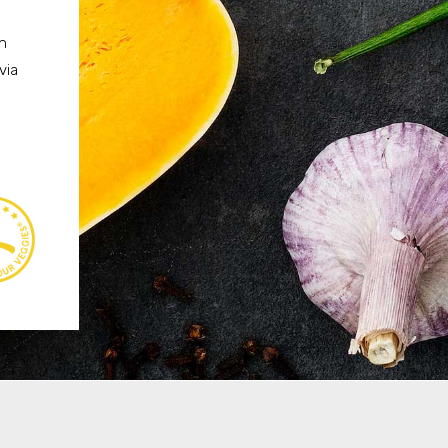
n
via