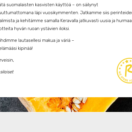
sätä suomalaisten kasvisten käyttöä – on säilynyt
uttumattomana läpi vuosikymmenten. Jatkamme siis perinteide
alimista ja kehitämme samalla Keravalla jatkuvasti uusia ja hurmaa
otteita hyvän ruoan ystävien iloksi.
ihdimme lautasellesi makua ja väriä –
 elämääsi kipinää!
rveisin,
silaiset