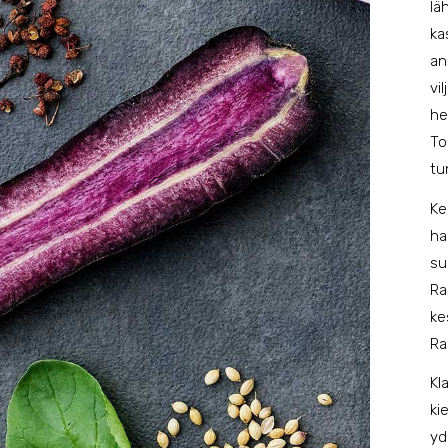
lä
ka
an
vi
he
To
tu
Ke
ha
su
Ra
ke
Ra
Kl
ki
yd