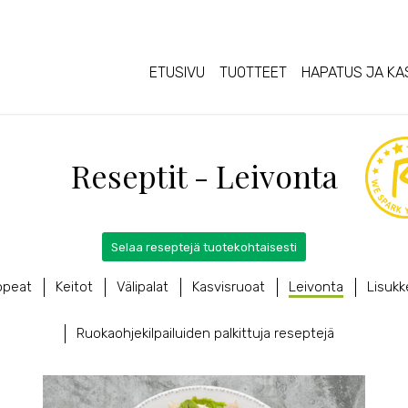
ETUSIVU
TUOTTEET
HAPATUS JA KA
Reseptit - Leivonta
Selaa reseptejä tuotekohtaisesti
opeat
Keitot
Välipalat
Kasvisruoat
Leivonta
Lisukk
Ruokaohjekilpailuiden palkittuja reseptejä