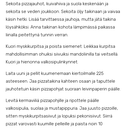
Sekoita pizzajauhot, kuivahiiva ja suola keskenään ja
sekoita se veden joukkoon. Sekoita öljy taikinaan ja vaivaa
käsin hetki. Lisää tarvittaessa jauhoja, mutta jätä taikina
löysähköksi. Anna taikinan kohota lämpimässä paikassa
liinalla peitettynä tunnin verran.
Kuori myskikurpitsa ja poista siemenet. Leikkaa kurpitsa
mahdollisimman ohuiksi siivuiksi mandoliinilla tai veitsellä.
Kuori ja hienonna valkosipulinkynnet.
Laita uuni ja pellit kuumenemaan kiertoilmalle 225
asteeseen. Jaa pizzataikina kahteen osaan ja taputtele
jauhotetuin käsin pizzapohjat suoraan leivinpaperin päälle.
Levitä kermaviiliä pizzapohjille ja ripottele päälle
valkosipulia, suolaa ja mustapippuria. Jaa juusto pizzoille,
sitten myskikurpitsasiivut ja lopuksi pekonisiivut. Siirrä
pizzat varovasti kuumille pelleille ja paista noin 10