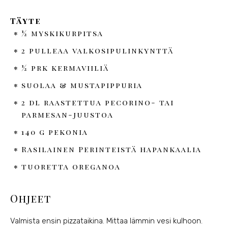
Täyte
½ myskikurpitsa
2 pulleaa valkosipulinkynttä
½ prk kermaviiliä
suolaa & mustapippuria
2 dl raastettua pecorino- tai
parmesan-juustoa
140 g pekonia
Rasilainen Perinteistä hapankaalia
tuoretta oreganoa
Ohjeet
Valmista ensin pizzataikina. Mittaa lämmin vesi kulhoon.