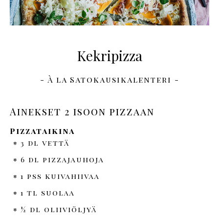
Kekripizza
- À la Satokausikalenteri -
Ainekset 2 isoon pizzaan
Pizzataikina
3 dl vettä
6 dl pizzajauhoja
1 pss kuivahiivaa
1 tl suolaa
½ dl oliiviöljyä