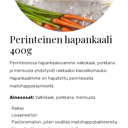
Perinteinen hapankaali
400g
Perinteisessä hapankaalissamme valkokaali, porkkana
ja merisuola yhdistyvät raikkaaksi klassikkomauksi.
Hapankaalimme on hapatettu perinteisellä
maitohappokäymisellä.
Ainesosat:
Valkokaali, porkkana, merisuola
Raikas
Lisäaineeton
Pastöroimaton, joten sisältää maitohappobakteereita