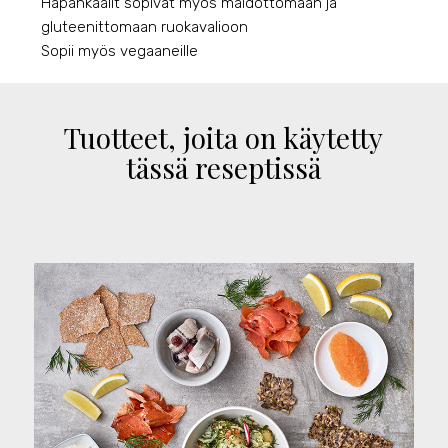
Hapankaalit sopivat myös maidottomaan ja
gluteenittomaan ruokavalioon
Sopii myös vegaaneille
Tuotteet, joita on käytetty
tässä reseptissä