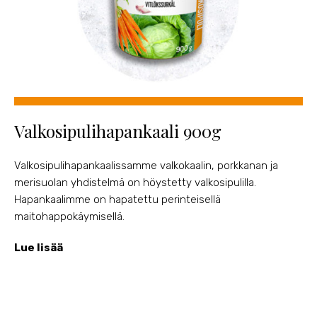
Valkosipulihapankaali 900g
Valkosipulihapankaalissamme valkokaalin, porkkanan ja
merisuolan yhdistelmä on höystetty valkosipulilla.
Hapankaalimme on hapatettu perinteisellä
maitohappokäymisellä.
Lue lisää