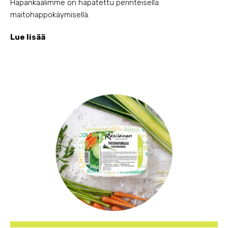
Hapankaalimme on hapatettu perinteisellä
maitohappokäymisellä.
Lue lisää