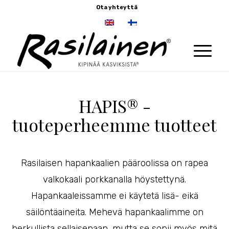
Ota yhteyttä
HAPIS® -
tuoteperheemme tuotteet
Rasilaisen hapankaalien pääroolissa on rapea
valkokaali porkkanalla höystettynä.
Hapankaaleissamme ei käytetä lisä- eikä
säilöntäaineita. Mehevä hapankaalimme on
herkullista sellaisenaan, mutta se sopii myös mitä