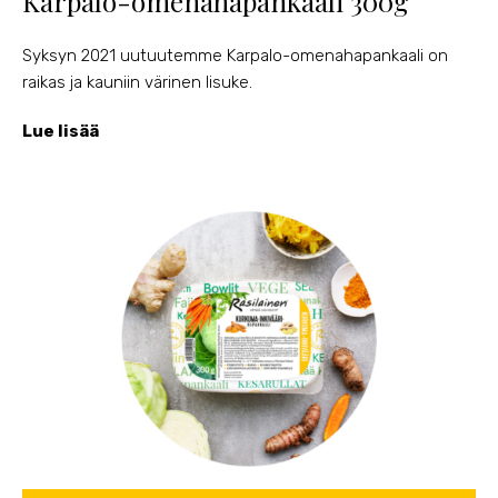
Karpalo-omenahapankaali 300g
Syksyn 2021 uutuutemme Karpalo-omenahapankaali on
raikas ja kauniin värinen lisuke.
Lue lisää