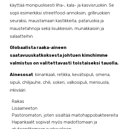
käyttää monipuolisesti liha-, kala- ja kasvisruokiin. Se
sopii esimerkiksi streetfood-annoksiin, grilliruokien
seuraksi, maustamaan kastikkeita, pataruokia ja
maustetahnoja sekä lisukkeisiin, munakkaisiin ja
salaatteihin.
Globaalista raaka-aineen
saatavuuskatkoksesta johtuen kimchimme
valmistus on valitettavasti toistaiseksi tauolla.
Ainesosat
: kiinankaali, retikka, kevätsipuli, omena,
sipuli, chilijauhe, chili, sokeri, valkosipuli, merisuola,
inkivääri.
Raikas
Lisäaineeton
Pastöroimaton, joten sisältää maitohappobakteereita
Hapankaalit sopivat myös maidottomaan ja
gluteenittomaan ruokavalioon