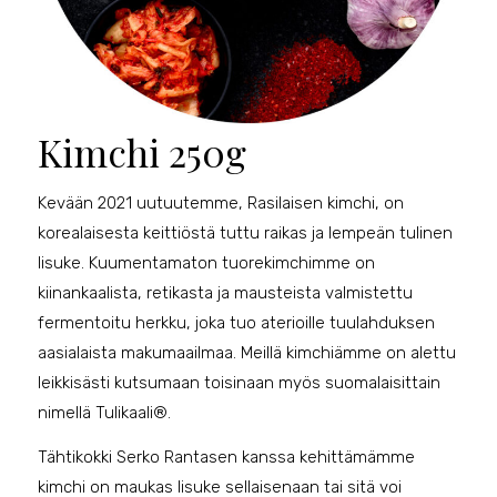
Kimchi 250g
Kevään 2021 uutuutemme, Rasilaisen kimchi, on
korealaisesta keittiöstä tuttu raikas ja lempeän tulinen
lisuke. Kuumentamaton tuorekimchimme on
kiinankaalista, retikasta ja mausteista valmistettu
fermentoitu herkku, joka tuo aterioille tuulahduksen
aasialaista makumaailmaa. Meillä kimchiämme on alettu
leikkisästi kutsumaan toisinaan myös suomalaisittain
nimellä Tulikaali®.
Tähtikokki Serko Rantasen kanssa kehittämämme
kimchi on maukas lisuke sellaisenaan tai sitä voi