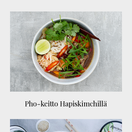
Pho-keitto Hapiskimchillä