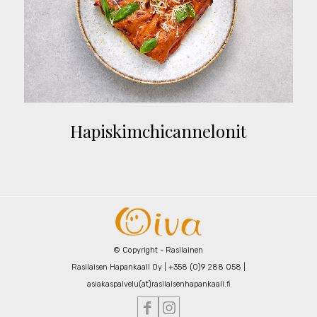
Hapiskimchicannelonit
© Copyright - Rasilainen
Rasilaisen Hapankaali Oy | +358 (0)9 288 058 |
asiakaspalvelu(at)rasilaisenhapankaali.fi