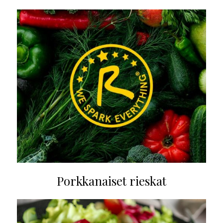
Porkkanaiset rieskat