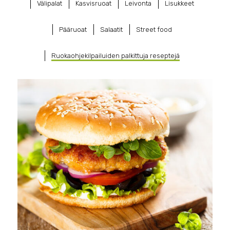
Välipalat
Kasvisruoat
Leivonta
Lisukkeet
Pääruoat
Salaatit
Street food
Ruokaohjekilpailuiden palkittuja reseptejä