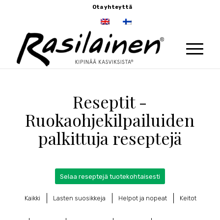
Ota yhteyttä
Reseptit -
Ruokaohjekilpailuiden
palkittuja reseptejä
Selaa reseptejä tuotekohtaisesti
Kaikki
Lasten suosikkeja
Helpot ja nopeat
Keitot