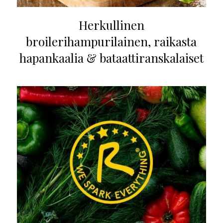
Herkullinen
broilerihampurilainen, raikasta
hapankaalia & bataattiranskalaiset