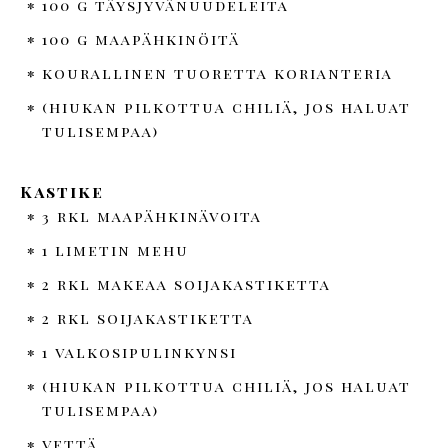
100 g täysjyvänuudeleita
100 g maapähkinöitä
kourallinen tuoretta korianteria
(hiukan pilkottua chiliä, jos haluat
tulisempaa)
Kastike
3 rkl maapähkinävoita
1 limetin mehu
2 rkl makeaa soijakastiketta
2 rkl soijakastiketta
1 valkosipulinkynsi
(hiukan pilkottua chiliä, jos haluat
tulisempaa)
vettä