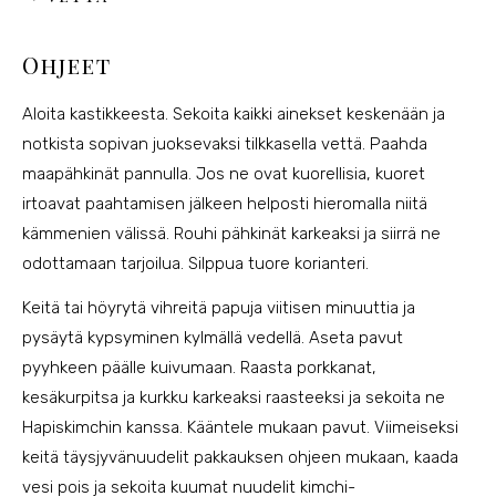
Ohjeet
Aloita kastikkeesta. Sekoita kaikki ainekset keskenään ja
notkista sopivan juoksevaksi tilkkasella vettä. Paahda
maapähkinät pannulla. Jos ne ovat kuorellisia, kuoret
irtoavat paahtamisen jälkeen helposti hieromalla niitä
kämmenien välissä. Rouhi pähkinät karkeaksi ja siirrä ne
odottamaan tarjoilua. Silppua tuore korianteri.
Keitä tai höyrytä vihreitä papuja viitisen minuuttia ja
pysäytä kypsyminen kylmällä vedellä. Aseta pavut
pyyhkeen päälle kuivumaan. Raasta porkkanat,
kesäkurpitsa ja kurkku karkeaksi raasteeksi ja sekoita ne
Hapiskimchin kanssa. Kääntele mukaan pavut. Viimeiseksi
keitä täysjyvänuudelit pakkauksen ohjeen mukaan, kaada
vesi pois ja sekoita kuumat nuudelit kimchi-