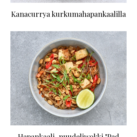
Kanacurrya kurkumahapankaalilla
Hapankaali-nuudeliwokki "Pad