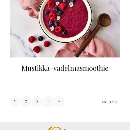
Mustikka-vadelmasmoothie
1
2
3
›
»
Sivu 1 / 14