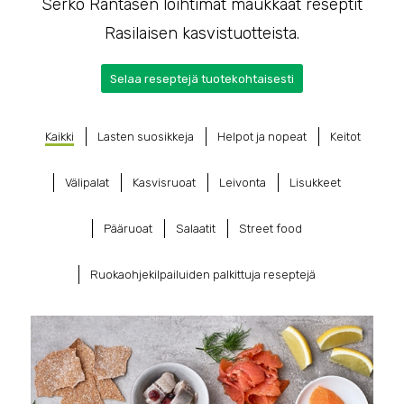
Serko Rantasen loihtimat maukkaat reseptit
Rasilaisen kasvistuotteista.
Selaa reseptejä tuotekohtaisesti
Kaikki
Lasten suosikkeja
Helpot ja nopeat
Keitot
Välipalat
Kasvisruoat
Leivonta
Lisukkeet
Pääruoat
Salaatit
Street food
Ruokaohjekilpailuiden palkittuja reseptejä