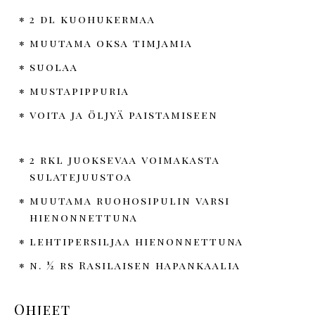
2 dl kuohukermaa
muutama oksa timjamia
suolaa
mustapippuria
voita ja öljyä paistamiseen
2 rkl juoksevaa voimakasta
sulatejuustoa
muutama ruohosipulin varsi
hienonnettuna
lehtipersiljaa hienonnettuna
n. ½ rs Rasilaisen hapankaalia
Ohjeet