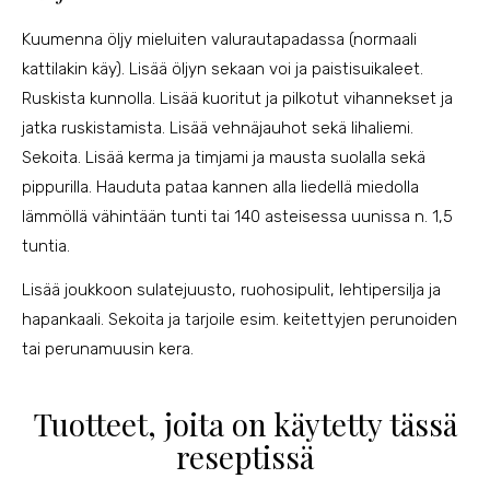
Kuumenna öljy mieluiten valurautapadassa (normaali
kattilakin käy). Lisää öljyn sekaan voi ja paistisuikaleet.
Ruskista kunnolla. Lisää kuoritut ja pilkotut vihannekset ja
jatka ruskistamista. Lisää vehnäjauhot sekä lihaliemi.
Sekoita. Lisää kerma ja timjami ja mausta suolalla sekä
pippurilla. Hauduta pataa kannen alla liedellä miedolla
lämmöllä vähintään tunti tai 140 asteisessa uunissa n. 1,5
tuntia.
Lisää joukkoon sulatejuusto, ruohosipulit, lehtipersilja ja
hapankaali. Sekoita ja tarjoile esim. keitettyjen perunoiden
tai perunamuusin kera.
Tuotteet, joita on käytetty tässä
reseptissä