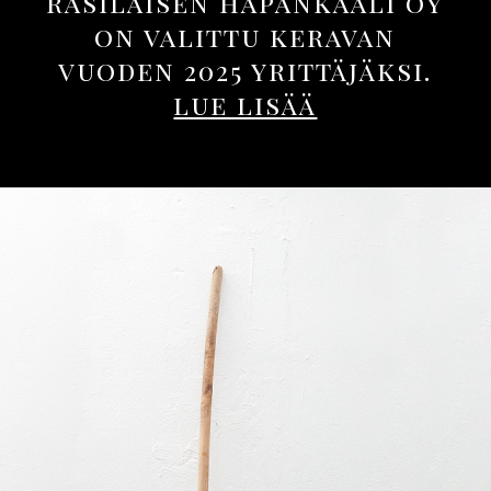
rasilaisen hapankaali oy
on valittu keravan
vuoden 2025 yrittäjäksi.
lue lisää