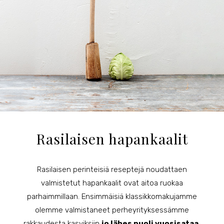
Rasilaisen hapankaalit
Rasilaisen perinteisiä reseptejä noudattaen
valmistetut hapankaalit ovat aitoa ruokaa
parhaimmillaan. Ensimmäisiä klassikkomakujamme
olemme valmistaneet perheyrityksessämme
rakkaudesta kasviksiin
jo lähes puoli vuosisataa.