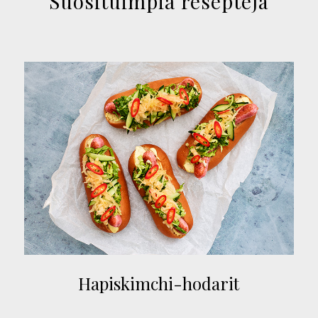
Suosituimpia reseptejä
Hapiskimchi-hodarit