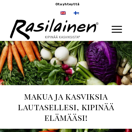
Ota yhteyttä
makua ja kasviksia
lautasellesi, kipinää
elämääsi!