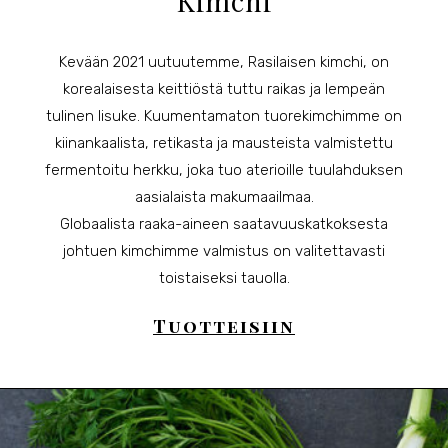
Kimchi
Kevään 2021 uutuutemme, Rasilaisen kimchi, on
korealaisesta keittiöstä tuttu raikas ja lempeän
tulinen lisuke. Kuumentamaton tuorekimchimme on
kiinankaalista, retikasta ja mausteista valmistettu
fermentoitu herkku, joka tuo aterioille tuulahduksen
aasialaista makumaailmaa.
Globaalista raaka-aineen saatavuuskatkoksesta
johtuen kimchimme valmistus on valitettavasti
toistaiseksi tauolla.
Tuotteisiin