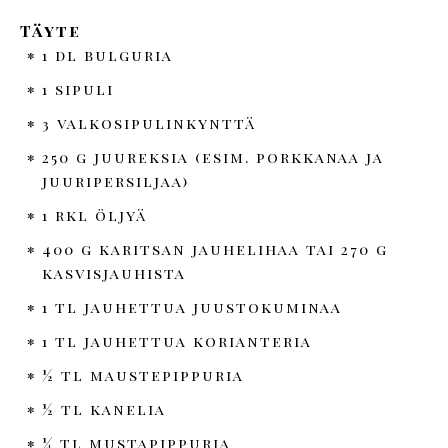
Täyte
1 dl bulguria
1 sipuli
3 valkosipulinkynttä
250 g juureksia (esim. porkkanaa ja
juuripersiljaa)
1 rkl öljyä
400 g karitsan jauhelihaa tai 270 g
kasvisjauhista
1 tl jauhettua juustokuminaa
1 tl jauhettua korianteria
½ tl maustepippuria
½ tl kanelia
¼ tl mustapippuria