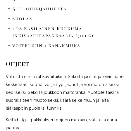
¼ tl chilijauhetta
suolaa
1 rs Rasilainen Kurkuma-
inkiväärihapankaalia (300 g)
voiteluun 1 kananmuna
Ohjeet
Valmista ensin rahkavoitaikina. Sekoita jauhot ja leivinjauhe
keskenään. Kuutioi voi ja nypi jauhot ja voi murumaiseksi
seokseksi. Sekoita joukkoon maitorahka. Muotoile taikina
suorakaiteen muotoiseksi, kääräise kelmuun ja laita
jääkaappiin puoleksi tunniksi.
Keitä bulgur pakkauksen ohjeen mukaan, valuta ja anna
jäähtyä.