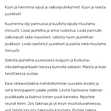
Kuori ja hienonna sipuli ja valkosipulinkynnet. Kuori ja raasta
juurekset.
Kuumenna öljy pannussa ja kuullota sipulia muutama
minuutti. Lisää jauheliha ja anna ruskistua. Lisää pannulle
valkosipulit sekä mausteet, sekoita hyvin jauhelihan
joukkoon. Lisää raastetut juurekset ja paista vielä muutama
minuutti.
Sekoita jauheliha-juuresseos bulgurin ja Kurkuma-
inkiväärihapankaalin kanssa kunnolla sekaisin. Maista ja lisää
tarvittaessa suolaa.
Kauli rahkavoitaikina mahdollisimman suureksi levyksi ja
siirrä leivinpaperin päälle pellille. Levitä täyteseos taikinan
puolikkaalle ja käännä toinen puoli kanneksi. Nipistele
reunat kiinni. Jos taikinaa jäi yli levyn muotoiluvaiheessa,
voit tehdä lopusta taikinasta koristeita. Pistele taikina