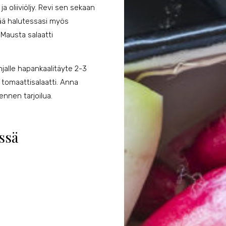
ja oliiviöljy. Revi sen sekaan
isää halutessasi myös
Mausta salaatti
hjalle hapankaalitäyte 2-3
 tomaattisalaatti. Anna
ennen tarjoilua.
issä