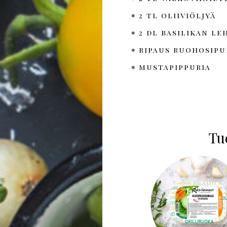
2 tl oliiviöljyä
2 dl basilikan le
ripaus ruohosipu
mustapippuria
Tuo