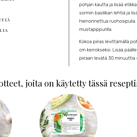
pohjan kautta ja lisää etikka 
sormin basilikan lehtiä ja l
htiä
hienonnettua ruohosipulia. 
mustapippurilla.
lia
Kokoa piiras levittämällä po
cm kerrokseksi. Lisää päälle
piiraan levätä 30 minuuttia 
tteet, joita on käytetty tässä resept