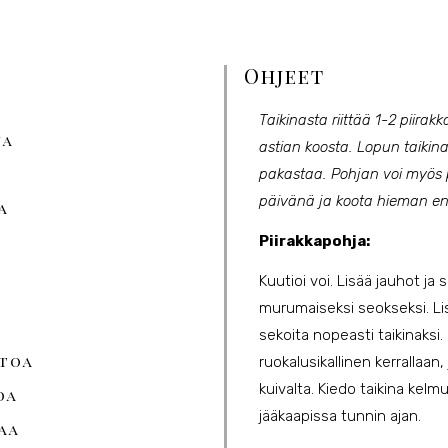
Ohjeet
Taikinasta riittää 1-2 piirak
ja
astian koosta. Lopun taikin
pakastaa. Pohjan voi myös pa
päivänä ja koota hieman enn
a
Piirakkapohja:
Kuutioi voi. Lisää jauhot ja 
murumaiseksi seokseksi. L
sekoita nopeasti taikinaksi.
stoa
ruokalusikallinen kerrallaan,
kuivalta. Kiedo taikina kelm
oa
jääkaapissa tunnin ajan.
aa