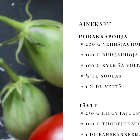
Ainekset
Piirakkapohja
200 g vehnäjauho
100 g ruisjauhoja
100 g kylmää voit
½ tl suolaa
1 ½ dl vettä
Täyte
250 g ricottajuu
100 g tuorejuust
1 dl ranskankerm