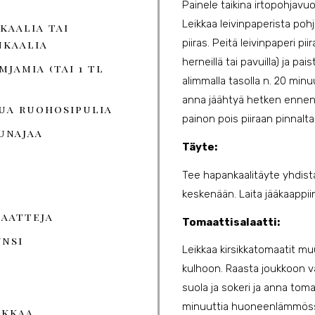
Painele taikina irtopohjavuoa
Leikkaa leivinpaperista pohj
kaalia tai
piiras. Peitä leivinpaperi pii
nkaalia
herneillä tai pavuilla) ja pa
mjamia (tai 1 tl
alimmalla tasolla n. 20 minuu
anna jäähtyä hetken ennen k
ua ruohosipulia
painon pois piiraan pinnalta
unajaa
Täyte:
Tee hapankaalitäyte yhdistä
keskenään. Laita jääkaappi
maatteja
Tomaattisalaatti:
ynsi
Leikkaa kirsikkatomaatit mu
kulhoon. Raasta joukkoon val
suola ja sokeri ja anna to
minuuttia huoneenlämmössä
ikkaa