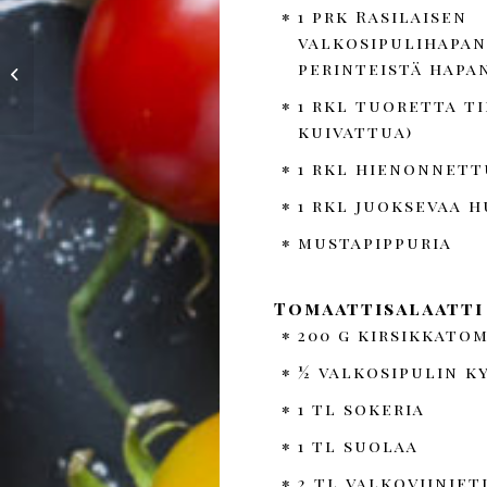
1 prk Rasilaisen
valkosipulihapan
Herkullinen
broilerihampurilainen,
perinteistä hapa
raikasta hapankaalia &
1 rkl tuoretta ti
bataattirans...
kuivattua)
1 rkl hienonnett
1 rkl juoksevaa h
mustapippuria
Tomaattisalaatti
200 g kirsikkato
½ valkosipulin k
1 tl sokeria
1 tl suolaa
2 tl valkoviiniet