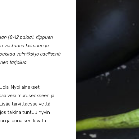
kaan (8-12 palaa), riippuen
an voi kääriä kelmuun ja
istaa valmiiksi jo edellisenä
en tarjoilua.
suola. Nypi ainekset
isää vesi muruseokseen ja
 Lisää tarvittaessa vettä
 jos taikina tuntuu hyvin
uun ja anna sen levätä