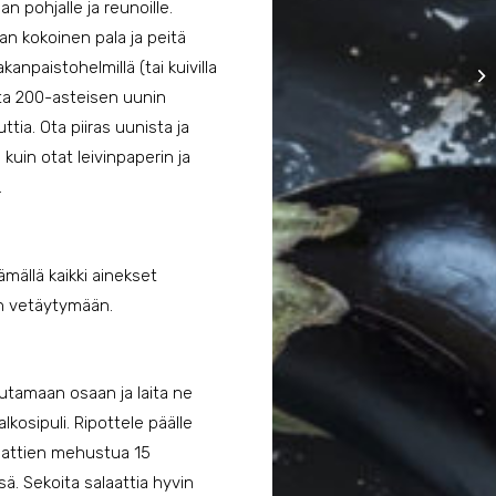
n pohjalle ja reunoille.
an kokoinen pala ja peitä
rakanpaistohelmillä (tai kuivilla
ista 200-asteisen uunin
ttia. Ota piiras uunista ja
uin otat leivinpaperin ja
.
mällä kaikki ainekset
in vetäytymään.
utamaan osaan ja laita ne
kosipuli. Ripottele päälle
maattien mehustua 15
. Sekoita salaattia hyvin