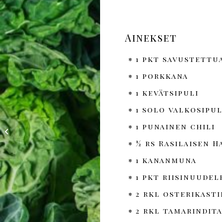
Ainekset
1 pkt savustettu
1 porkkana
1 kevätsipuli
1 solo valkosipul
1 punainen chili
Kanacurrya
kurkumahapankaalilla
½ rs Rasilaisen H
1 kananmuna
1 pkt riisinuudel
2 rkl osterikast
2 rkl tamarindit