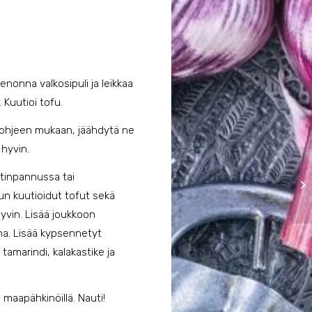
ienonna valkosipuli ja leikkaa
. Kuutioi tofu.
 ohjeen mukaan, jäähdytä ne
hyvin.
tinpannussa tai
n kuutioidut tofut sekä
yvin. Lisää joukkoon
a. Lisää kypsennetyt
 tamarindi, kalakastike ja
 maapähkinöillä. Nauti!