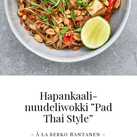
Hapankaali-
nuudeliwokki ”Pad
Thai Style”
- À la Serko Rantanen -