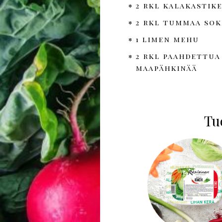
2 rkl kalakastik
2 rkl tummaa sok
1 limen mehu
2 rkl paahdettu
maapähkinää
Tuo