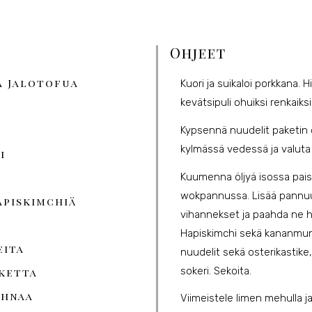
Ohjeet
a Jalotofua
Kuori ja suikaloi porkkana. H
kevätsipuli ohuiksi renkaiksi
Kypsennä nuudelit paketin
kylmässä vedessä ja valuta 
i
Kuumenna öljyä isossa pais
wokpannussa. Lisää pannuu
apiskimchiä
vihannekset ja paahda ne h
Hapiskimchi sekä kananmun
eita
nuudelit sekä osterikastike,
sokeri. Sekoita.
iketta
ahnaa
Viimeistele limen mehulla ja