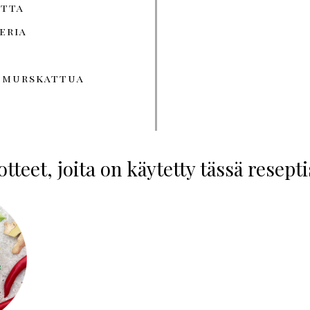
etta
eria
a murskattua
tteet, joita on käytetty tässä resept