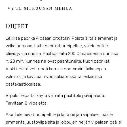
1 tl sitruunan mehua
Ohjeet
Leikkaa paprika 4 osaan pitkittäin. Poista siitä siemenet ja
valkoinen osa. Laita paprikat uunipellille, valele päälle
oliiviöljyä ja suolaa. Paahda niitä 200 C asteisessa uunissa
n. 20 min, kunnes ne ovat paahtuneita. Kuori paprikat.
Vinkki: näitä voi tehdä kerralla enemmän jääkaappiin
valmiiksi ja käyttää myös salaateissa tai erilaisissa
pastakastikkeissa.
Viipaloi leipä tai käytä valmiita paahtoleipäviipaleita.
Tarvitaan 8 viipaletta.
Asettele leivät uunipellille ja laita neljän viipaleen päälle
emmentaljuustoviipaleita ja loppujen neljän viipaleen päälle