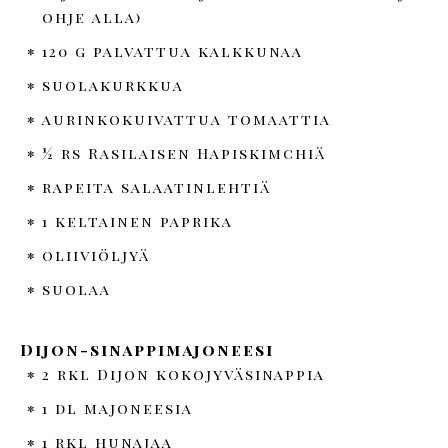
ohje alla)
120 g palvattua kalkkunaa
suolakurkkua
aurinkokuivattua tomaattia
½ rs Rasilaisen Hapiskimchiä
rapeita salaatinlehtiä
1 keltainen paprika
oliiviöljyä
suolaa
Dijon-sinappimajoneesi
2 rkl Dijon kokojyväsinappia
1 dl majoneesia
1 rkl hunajaa