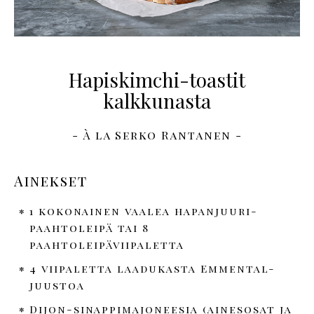
Hapiskimchi-toastit
kalkkunasta
- À la Serko Rantanen -
Ainekset
1 kokonainen vaalea hapanjuuri-
paahtoleipä tai 8
paahtoleipäviipaletta
4 viipaletta laadukasta Emmental-
juustoa
Dijon-sinappimajoneesia (ainesosat ja