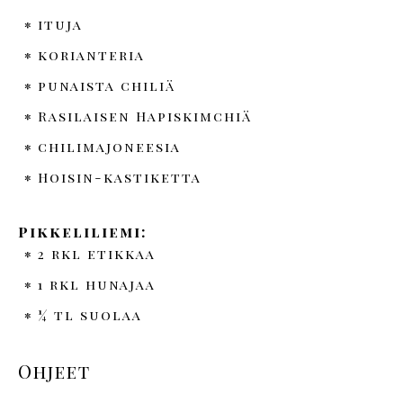
ituja
korianteria
punaista chiliä
Rasilaisen Hapiskimchiä
chilimajoneesia
Hoisin-kastiketta
Pikkeliliemi:
2 rkl etikkaa
1 rkl hunajaa
¼ tl suolaa
Ohjeet