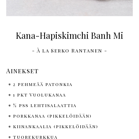
Kana-Hapiskimchi Banh Mi
- À la Serko Rantanen -
Ainekset
2 pehmeää patonkia
1 pkt Vuolukanaa
½ pss lehtisalaattia
porkkanaa (pikkelöidään)
kiinankaalia (pikkelöidään)
tuorekurkkua