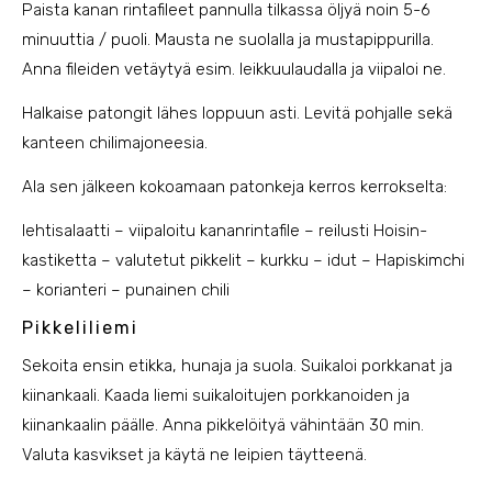
Paista kanan rintafileet pannulla tilkassa öljyä noin 5-6
minuuttia / puoli. Mausta ne suolalla ja mustapippurilla.
Anna fileiden vetäytyä esim. leikkuulaudalla ja viipaloi ne.
Halkaise patongit lähes loppuun asti. Levitä pohjalle sekä
kanteen chilimajoneesia.
Ala sen jälkeen kokoamaan patonkeja kerros kerrokselta:
lehtisalaatti – viipaloitu kananrintafile – reilusti Hoisin-
kastiketta – valutetut pikkelit – kurkku – idut – Hapiskimchi
– korianteri – punainen chili
Pikkeliliemi
Sekoita ensin etikka, hunaja ja suola. Suikaloi porkkanat ja
kiinankaali. Kaada liemi suikaloitujen porkkanoiden ja
kiinankaalin päälle. Anna pikkelöityä vähintään 30 min.
Valuta kasvikset ja käytä ne leipien täytteenä.