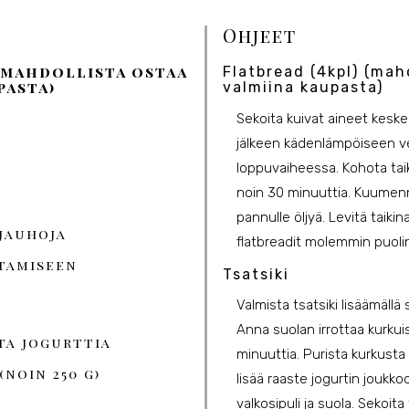
Ohjeet
(mahdollista ostaa
Flatbread (4kpl) (mah
pasta)
valmiina kaupasta)
Sekoita kuivat aineet keske
jälkeen kädenlämpöiseen ve
loppuvaiheessa. Kohota tai
noin 30 minuuttia. Kuumenn
pannulle öljyä. Levitä taiki
äjauhoja
flatbreadit molemmin puolin
stamiseen
Tsatsiki
Valmista tsatsiki lisäämäll
Anna suolan irrottaa kurkuis
ta jogurttia
minuuttia. Purista kurkusta 
noin 250 g)
lisää raaste jogurtin joukk
valkosipuli ja suola. Sekoita 