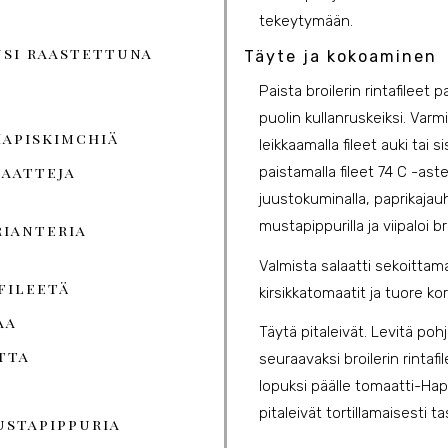
tekeytymään.
nsi raastettuna
Täyte ja kokoaminen
Paista broilerin rintafileet
puolin kullanruskeiksi. Varm
Hapiskimchiä
leikkaamalla fileet auki tai 
maatteja
paistamalla fileet 74 C -aste
juustokuminalla, paprikajauh
mustapippurilla ja viipaloi bro
rianteria
Valmista salaatti sekoittama
fileetä
kirsikkatomaatit ja tuore kor
aa
Täytä pitaleivät. Levitä pohja
tta
seuraavaksi broilerin rintafil
lopuksi päälle tomaatti-Hapi
pitaleivät tortillamaisesti ta
ustapippuria