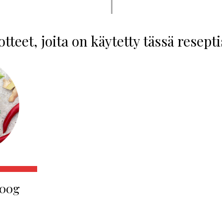
tteet, joita on käytetty tässä resept
300g