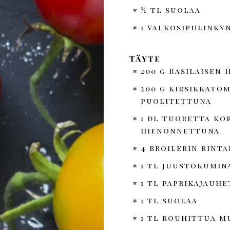
½ tl suolaa
1 valkosipulinky
Täyte
200 g Rasilaisen 
200 g kirsikkato
puolitettuna
1 dl tuoretta ko
hienonnettuna
4 broilerin rinta
1 tl juustokumin
1 tl paprikajauhe
1 tl suolaa
1 tl rouhittua m