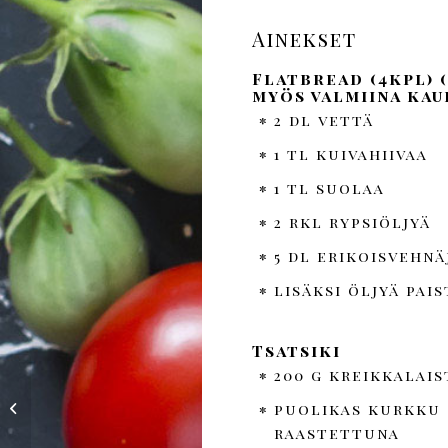
Ainekset
Flatbread (4kpl) 
myös valmiina kau
2 dl vettä
1 tl kuivahiivaa
1 tl suolaa
2 rkl rypsiöljyä
5 dl erikoisvehn
lisäksi öljyä pai
Tsatsiki
200 g kreikkalais
Värikäs kasviswokki
puolikas kurkku (
Hapiskimchillä
raastettuna