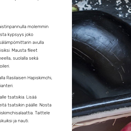
 paistinpannulla molemmin
ista kypsyys joko
sisälämpömittarin avulla
isiksi. Mausta fileet
eella, suolalla sekä
ileri.
lla Rasilaisen Hapiskimchi,
ianteri.
lle tsatsikia. Lisää
eitä tsatsikin päälle. Nosta
skimchisalaattia. Taittele
skuiksi ja nauti.