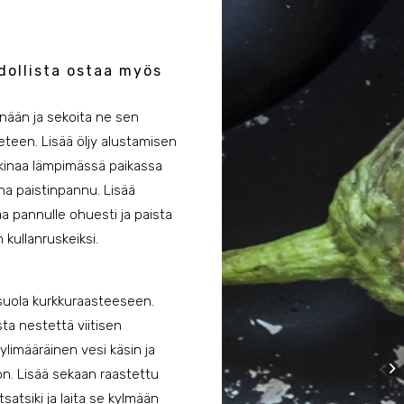
dollista ostaa myös
nään ja sekoita ne sen
teen. Lisää öljy alustamisen
kinaa lämpimässä paikassa
a paistinpannu. Lisää
naa pannulle ohuesti ja paista
 kullanruskeiksi.
ä suola kurkkuraasteeseen.
ta nestettä viitisen
ylimääräinen vesi käsin ja
oon. Lisää sekaan raastettu
tsatsiki ja laita se kylmään