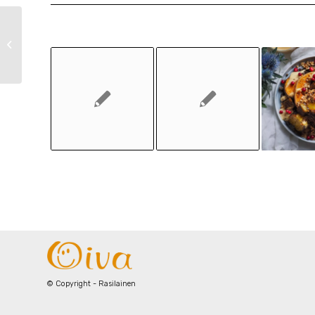
Pataperunat ja lankkupihvi
Rasilaisen hapankaalisalaatin kera
© Copyright - Rasilainen