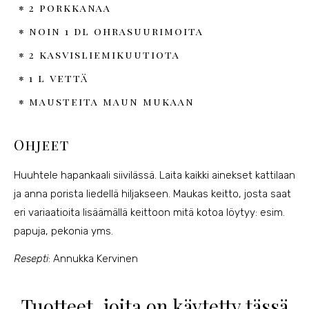
2 porkkanaa
noin 1 dl ohrasuurimoita
2 kasvisliemikuutiota
1 l vettä
mausteita maun mukaan
Ohjeet
Huuhtele hapankaali siivilässä. Laita kaikki ainekset kattilaan
ja anna porista liedellä hiljakseen. Maukas keitto, josta saat
eri variaatioita lisäämällä keittoon mitä kotoa löytyy: esim.
papuja, pekonia yms.
Resepti
: Annukka Kervinen
Tuotteet, joita on käytetty tässä