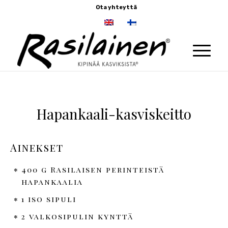
Ota yhteyttä
Hapankaali-kasviskeitto
Ainekset
400 g Rasilaisen perinteistä
hapankaalia
1 iso sipuli
2 valkosipulin kynttä