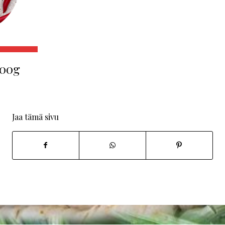
300g
Jaa tämä sivu