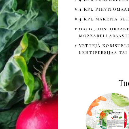
4 kpl pihvitomaa
4 kpl makeita su
100 g juustoraast
mozzarellaraast
yrttejä koristel
lehtipersijaa tai
Tuo