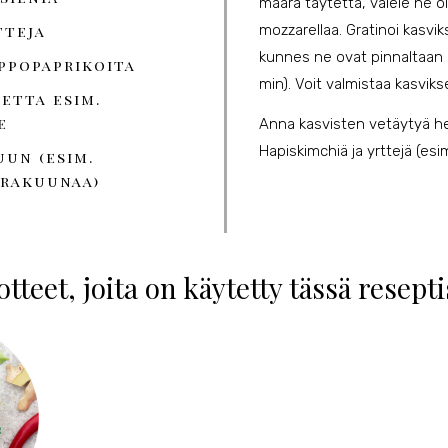
määrä täytettä, valele ne olii
tteja
mozzarellaa. Gratinoi kasviks
kunnes ne ovat pinnaltaan k
ippopaprikoita
min). Voit valmistaa kasvikse
etta esim.
e
Anna kasvisten vetäytyä het
Hapiskimchiä ja yrttejä (esim
uun (esim.
 rakuunaa)
tteet, joita on käytetty tässä resept