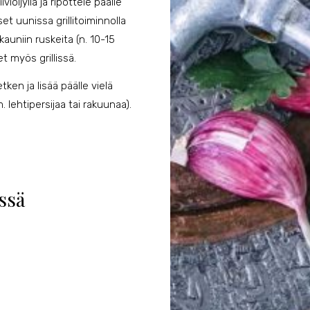
viöljyllä ja ripottele päälle
et uunissa grillitoiminnolla
auniin ruskeita (n. 10-15
t myös grillissä.
ken ja lisää päälle vielä
. lehtipersijaa tai rakuunaa).
issä