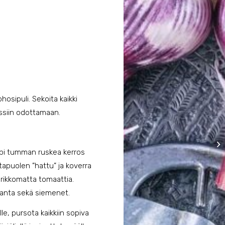
osipuli. Sekoita kaikki
ussiin odottamaan.
mpi tumman ruskea kerros
tapuolen ”hattu” ja koverra
i rikkomatta tomaattia.
 kanta sekä siemenet.
lle, pursota kaikkiin sopiva