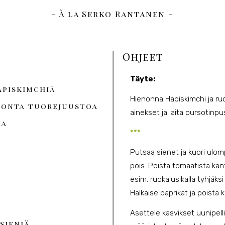
- À la Serko Rantanen -
Ohjeet
Täyte:
apiskimchiä
Hienonna Hapiskimchi ja ruoh
tonta tuorejuustoa
ainekset ja laita pursotinp
ia
***
Putsaa sienet ja kuori ulo
pois. Poista tomaatista kan
esim. ruokalusikalla tyhjäks
Halkaise paprikat ja poista
Asettele kasvikset uunipelli
sieniä