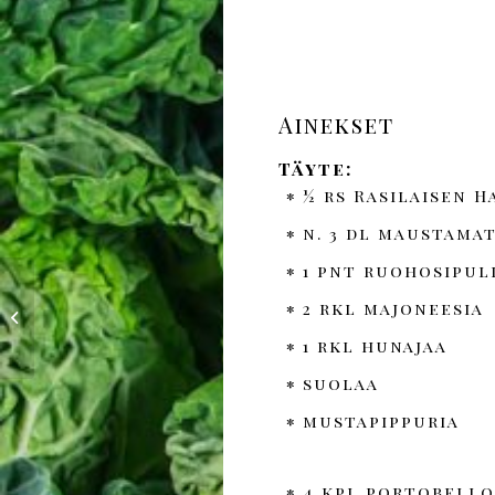
Ainekset
Täyte:
½ rs Rasilaisen H
n. 3 dl maustama
1 pnt ruohosipul
Paistettua kirjolohta ja
2 rkl majoneesia
paahdettuja kasviksia
Hapiskimchillä
1 rkl hunajaa
maustetussa ...
suolaa
mustapippuria
4 kpl portobello