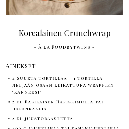
Korealainen Crunchwrap
- À la Foodbytwins -
Ainekset
4 suurta tortillaa + 1 tortilla
neljään osaan leikattuna wrappien
"kanneksi"
2 dl Rasilaisen Hapiskimchiä tai
hapankaalia
2 dl juustoraastetta
400 g jauhelihaa tai kananjauhelihaa