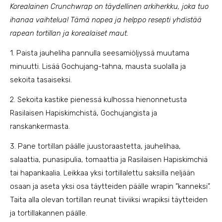
Korealainen Crunchwrap on täydellinen arkiherkku, joka tuo
ihanaa vaihtelua! Tämä nopea ja helppo resepti yhdistää
rapean tortillan ja korealaiset maut.
1. Paista jauheliha pannulla seesamiöljyssä muutama
minuutti. Lisää Gochujang-tahna, mausta suolalla ja
sekoita tasaiseksi.
2. Sekoita kastike pienessä kulhossa hienonnetusta
Rasilaisen Hapiskimchistä, Gochujangista ja
ranskankermasta.
3. Pane tortillan päälle juustoraastetta, jauhelihaa,
salaattia, punasipulia, tomaattia ja Rasilaisen Hapiskimchiä
tai hapankaalia. Leikkaa yksi tortillalettu saksilla neljään
osaan ja aseta yksi osa täytteiden päälle wrapin ”kanneksi”.
Taita alla olevan tortillan reunat tiiviiksi wrapiksi täytteiden
ja tortillakannen päälle.