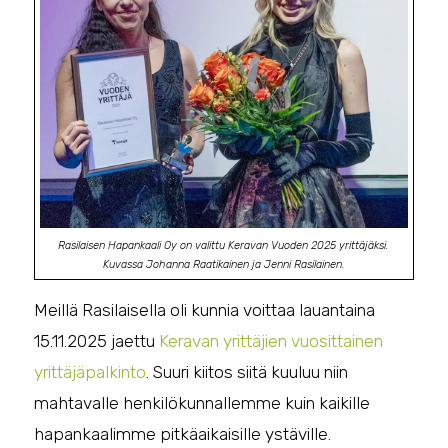
Rasilaisen Hapankaali Oy on valittu Keravan Vuoden 2025 yrittäjäksi.
Kuvassa Johanna Raatikainen ja Jenni Rasilainen.
Meillä Rasilaisella oli kunnia voittaa lauantaina
15.11.2025 jaettu
Keravan yrittäjien vuosittainen
yrittäjäpalkinto
. Suuri kiitos siitä kuuluu niin
mahtavalle henkilökunnallemme kuin kaikille
hapankaalimme pitkäaikaisille ystäville.