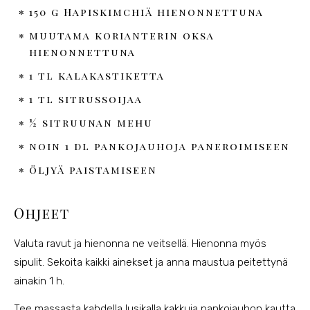
150 g Hapiskimchiä hienonnettuna
muutama korianterin oksa
hienonnettuna
1 tl kalakastiketta
1 tl sitrussoijaa
½ sitruunan mehu
noin 1 dl pankojauhoja paneroimiseen
öljyä paistamiseen
Ohjeet
Valuta ravut ja hienonna ne veitsellä. Hienonna myös
sipulit. Sekoita kaikki ainekset ja anna maustua peitettynä
ainakin 1 h.
Tee massasta kahdella lusikalla kakkuja pankojauhon kautta