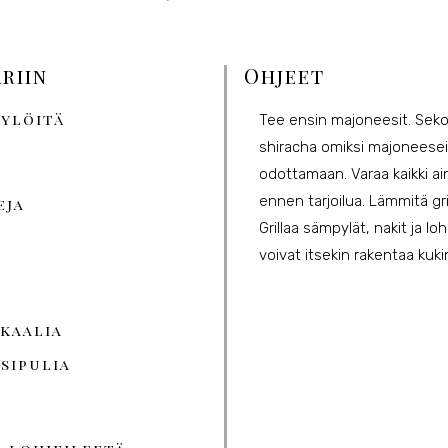
riin
Ohjeet
pylöitä
Tee ensin majoneesit. Sekoit
shiracha omiksi majoneesei
odottamaan. Varaa kaikki ain
ennen tarjoilua. Lämmitä gri
eja
Grillaa sämpylät, nakit ja loh
voivat itsekin rakentaa kuk
a
kaalia
sipulia