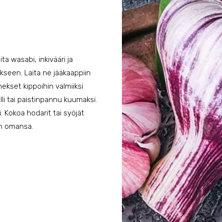
a wasabi, inkivääri ja
kseen. Laita ne jääkaappiin
ekset kippoihin valmiiksi
lli tai paistinpannu kuumaksi.
i. Kokoa hodarit tai syöjät
in omansa.