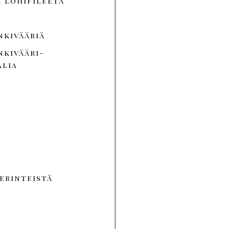
 lohifileetä
nkivääriä
nkivääri-
lia
a
perinteistä