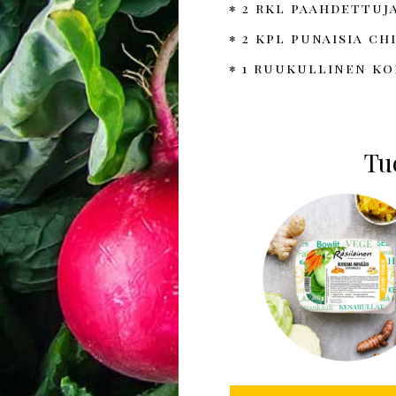
2 rkl paahdettuj
2 kpl punaisia c
1 ruukullinen ko
Tuo