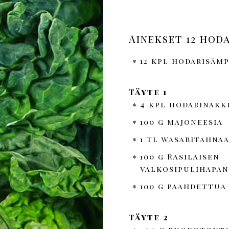
Ainekset 12 hoda
12 kpl hodarisäm
Täyte 1
4 kpl hodarinakk
100 g majoneesia
1 tl wasabitahna
100 g Rasilaisen
valkosipulihapan
100 g paahdettua 
Täyte 2