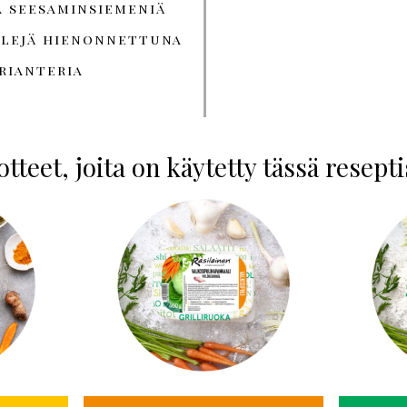
a seesaminsiemeniä
hilejä hienonnettuna
rianteria
tteet, joita on käytetty tässä resept