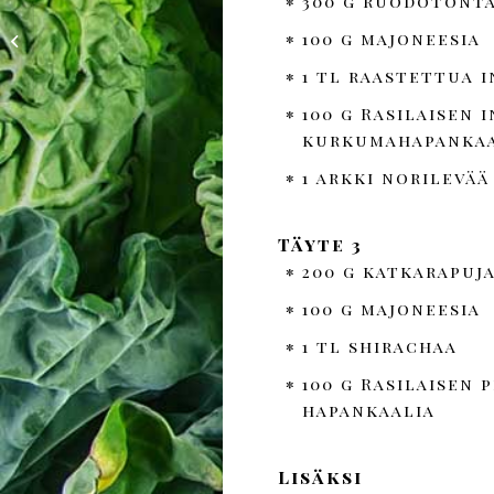
300 g ruodotonta
100 g majoneesia
Hapankaalirösti sienillä
1 tl raastettua i
100 g Rasilaisen i
kurkumahapankaa
1 arkki norilevää
Täyte 3
200 g katkarapuj
100 g majoneesia
1 tl shirachaa
100 g Rasilaisen 
hapankaalia
Lisäksi