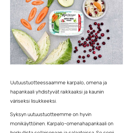
Uutuustuotteessaamme karpalo, omena ja
hapankaali yhdistyvät raikkaaksi ja kauniin
väriseksi lisukkeeksi.
Syksyn uutuustuotteemme on hyvin
monikäyttöinen. Karpalo-omenahapankaali on
herkullista sellaisenaan ja salaateissa. Se sopii