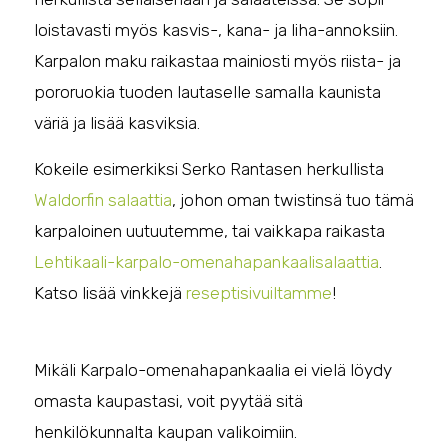
loistavasti myös kasvis-, kana- ja liha-annoksiin.
Karpalon maku raikastaa mainiosti myös riista- ja
pororuokia tuoden lautaselle samalla kaunista
väriä ja lisää kasviksia.
Kokeile esimerkiksi Serko Rantasen herkullista
Waldorfin salaattia
, johon oman twistinsä tuo tämä
karpaloinen uutuutemme, tai vaikkapa raikasta
Lehtikaali-karpalo-omenahapankaalisalaattia
.
Katso lisää vinkkejä
reseptisivuiltamme
!
Mikäli Karpalo-omenahapankaalia ei vielä löydy
omasta kaupastasi, voit pyytää sitä
henkilökunnalta kaupan valikoimiin.