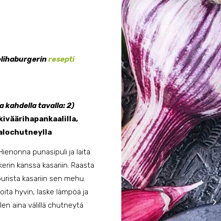
elihaburgerin
resepti
 kahdella tavalla: 2)
iväärihapankaalilla,
alochutneylla
ienonna punasipuli ja laita
kerin kanssa kasariin. Raasta
purista kasariin sen mehu.
koita hyvin, laske lämpöä ja
len aina välillä chutneytä