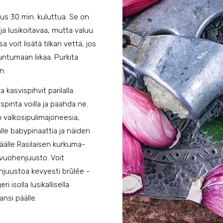
s 30 min. kuluttua. Se on
ja lusikoitavaa, mutta valuu
a voit lisätä tilkan vettä, jos
tumaan liikaa. Purkita
n.
a kasvispihvit parilalla.
spinta voilla ja paahda ne.
 valkosipulimajoneesia,
älle babypinaattia ja näiden
 päälle Rasilaisen kurkuma-
ä vuohenjuusto. Voit
juustoa kevyesti brûlée -
i isolla lusikallisella
nsi päälle.