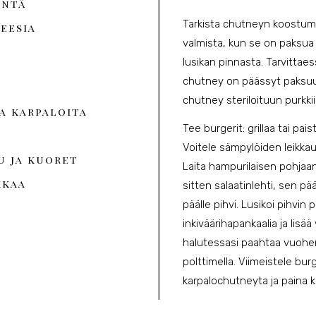
entä
Tarkista chutneyn koostumu
eesia
valmista, kun se on paksua 
lusikan pinnasta. Tarvittaess
chutney on päässyt paksuun
chutney steriloituun purkkii
ja karpaloita
Tee burgerit: grillaa tai paist
Voitele sämpylöiden leikkau
u ja kuoret
Laita hampurilaisen pohjaan
kkaa
sitten salaatinlehti, sen pä
päälle pihvi. Lusikoi pihvin
inkiväärihapankaalia ja lisä
halutessasi paahtaa vuohen
polttimella. Viimeistele burger
karpalochutneyta ja paina ka