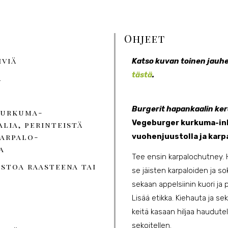
Ohjeet
hviä
Katso kuvan toinen jauh
tästä
.
ä
Burgerit hapankaalin kera
 kurkuma-
Vegeburger kurkuma-ink
lia, perinteistä
vuohenjuustolla ja karp
karpalo-
a
Tee ensin karpalochutney. H
ustoa raasteena tai
se jäisten karpaloiden ja so
sekaan appelsiinin kuori ja 
Lisää etikka. Kiehauta ja se
keitä kasaan hiljaa haudutel
sekoitellen.