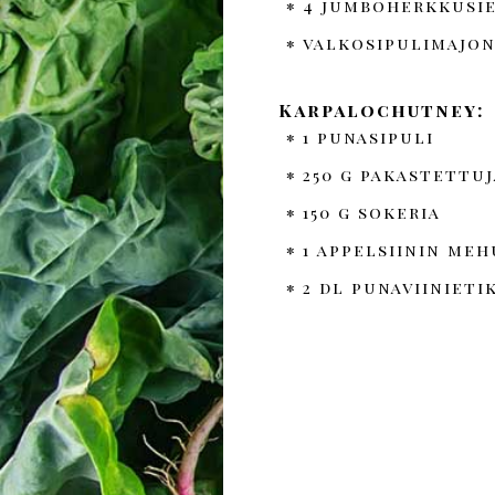
4 jumboherkkusi
valkosipulimajon
Karpalochutney:
1 punasipuli
250 g pakastettu
150 g sokeria
1 appelsiinin meh
2 dl punaviinieti