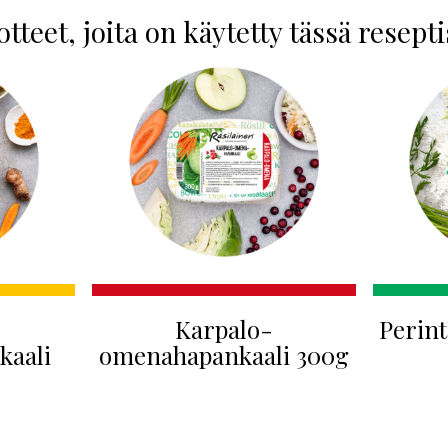
tteet, joita on käytetty tässä resept
-
Karpalo-
Perint
kaali
omenahapankaali 300g