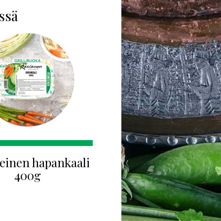
issä
einen hapankaali
400g