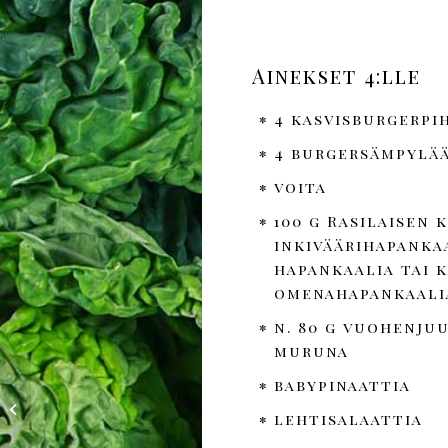
Ainekset 4:lle
4 kasvisburgerpi
4 burgersämpylä
voita
100 g Rasilaisen
inkiväärihapankaa
hapankaalia tai 
omenahapankaali
n. 80 g vuohenju
muruna
babypinaattia
Punajuurinen
syyssalaatti
lehtisalaattia
Hapiskimchillä