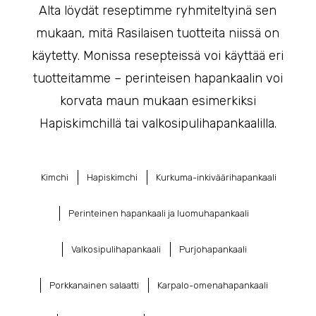
Alta löydät reseptimme ryhmiteltyinä sen
mukaan, mitä Rasilaisen tuotteita niissä on
käytetty. Monissa resepteissä voi käyttää eri
tuotteitamme – perinteisen hapankaalin voi
korvata maun mukaan esimerkiksi
Hapiskimchillä tai valkosipulihapankaalilla.
Kimchi
Hapiskimchi
Kurkuma-inkiväärihapankaali
Perinteinen hapankaali ja luomuhapankaali
Valkosipulihapankaali
Purjohapankaali
Porkkanainen salaatti
Karpalo-omenahapankaali