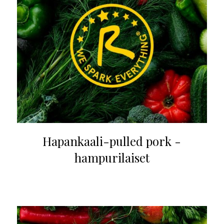
Hapankaali-pulled pork -
hampurilaiset