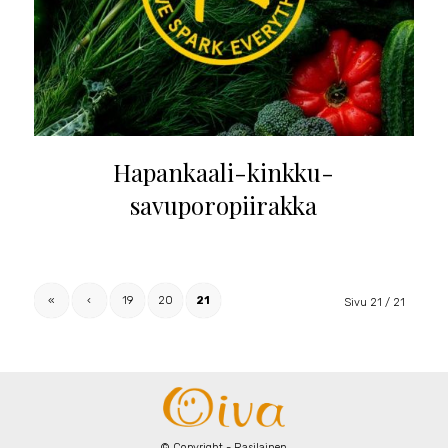
Hapankaali-kinkku-
savuporopiirakka
«
‹
19
20
21
Sivu 21 / 21
© Copyright - Rasilainen