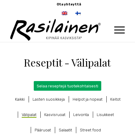
Ota yhteyttä
Reseptit - Välipalat
Selaa reseptejä tuotekohtaisesti
Kaikki
Lasten suosikkeja
Helpot ja nopeat
Keitot
Välipalat
Kasvisruoat
Leivonta
Lisukkeet
Pääruoat
Salaatit
Street food