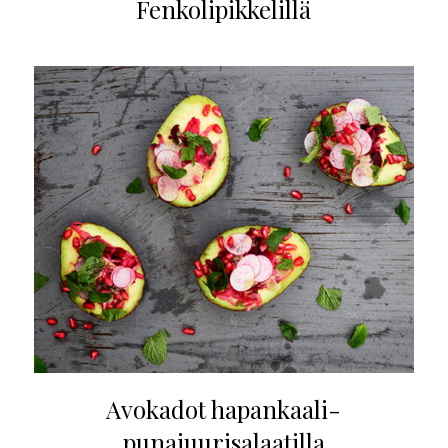
Fenkolipikkelillä
Avokadot hapankaali-
punajuurisalaatilla