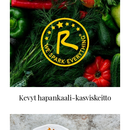
Kevyt hapankaali-kasviskeitto