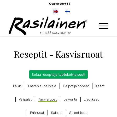
Ota yhteyttä
Reseptit - Kasvisruoat
Selaa reseptejä tuotekohtaisesti
Kaikki
Lasten suosikkeja
Helpot ja nopeat
Keitot
Välipalat
Kasvisruoat
Leivonta
Lisukkeet
Pääruoat
Salaatit
Street food