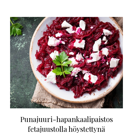
Punajuuri-hapankaalipaistos
fetajuustolla höystettynä