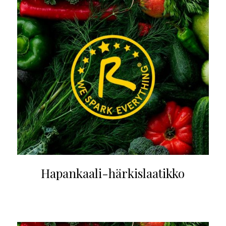
Hapankaali-härkislaatikko