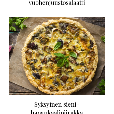
vuohenjuustosalaatti
Syksyinen sieni-
hapankaalipiirakka