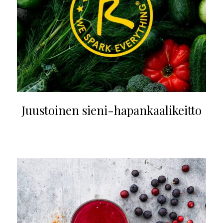
Juustoinen sieni-hapankaalikeitto