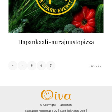
Hapankaali-aurajuustopizza
«
‹
5
6
7
Sivu 7 / 7
© Copyright - Rasilainen
Rasilaisen Hapankaali Oy | +358 (0)9 288 058 |