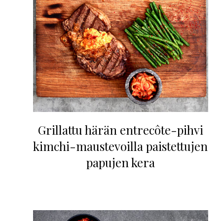
Grillattu härän entrecôte-pihvi
kimchi-maustevoilla paistettujen
papujen kera