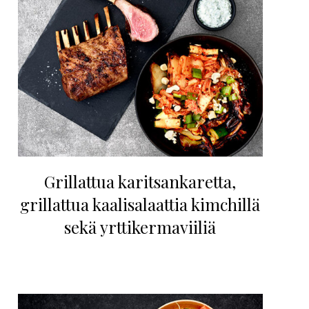
Grillattua karitsankaretta,
grillattua kaalisalaattia kimchillä
sekä yrttikermaviiliä