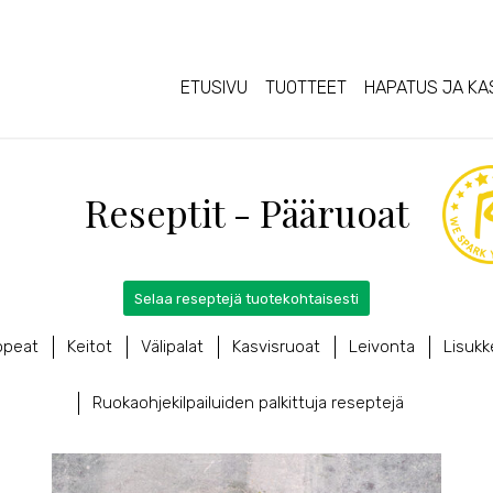
ETUSIVU
TUOTTEET
HAPATUS JA KA
Reseptit - Pääruoat
Selaa reseptejä tuotekohtaisesti
opeat
Keitot
Välipalat
Kasvisruoat
Leivonta
Lisukk
Ruokaohjekilpailuiden palkittuja reseptejä