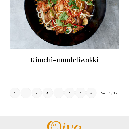
Kimchi-nuudeliwokki
‹
1
2
3
4
5
›
»
Sivu 3 / 13