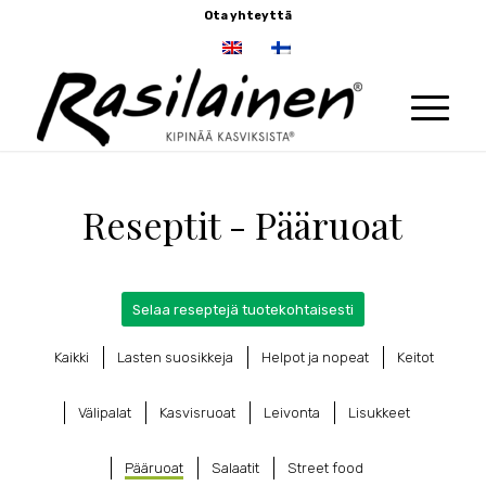
Ota yhteyttä
Reseptit - Pääruoat
Selaa reseptejä tuotekohtaisesti
Kaikki
Lasten suosikkeja
Helpot ja nopeat
Keitot
Välipalat
Kasvisruoat
Leivonta
Lisukkeet
Pääruoat
Salaatit
Street food