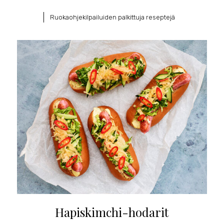
Ruokaohjekilpailuiden palkittuja reseptejä
Hapiskimchi-hodarit