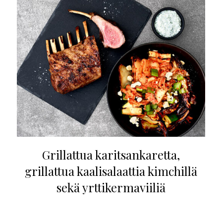
Grillattua karitsankaretta,
grillattua kaalisalaattia kimchillä
sekä yrttikermaviiliä