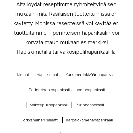
Alta löydät reseptimme ryhmiteltyinä sen
mukaan, mitä Rasilaisen tuotteita niissä on
käytetty. Monissa resepteissä voi käyttää eri
tuotteitamme – perinteisen hapankaalin voi
korvata maun mukaan esimerkiksi
Hapiskimchillä tai valkosipulihapankaalilla.
Kimchi
Hapiskimchi
Kurkuma-inkiväärihapankaali
Perinteinen hapankaali ja luomuhapankaali
Valkosipulihapankaali
Purjohapankaali
Porkkanainen salaatti
Karpalo-omenahapankaali