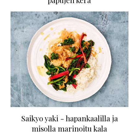
papujen kera
Saikyo yaki - hapankaalilla ja
misolla marinoitu kala