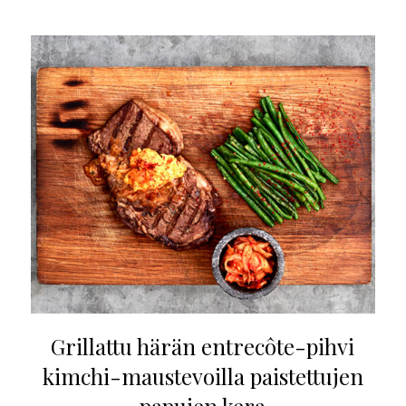
Grillattu härän entrecôte-pihvi
kimchi-maustevoilla paistettujen